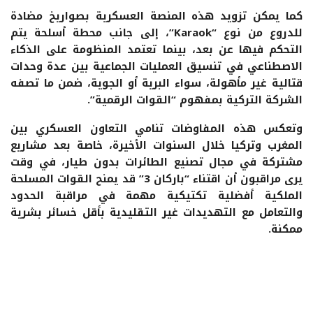
كما يمكن تزويد هذه المنصة العسكرية بصواريخ مضادة
للدروع من نوع “Karaok”، إلى جانب محطة أسلحة يتم
التحكم فيها عن بعد، بينما تعتمد المنظومة على الذكاء
الاصطناعي في تنسيق العمليات الجماعية بين عدة وحدات
قتالية غير مأهولة، سواء البرية أو الجوية، ضمن ما تصفه
الشركة التركية بمفهوم “القوات الرقمية”.
وتعكس هذه المفاوضات تنامي التعاون العسكري بين
المغرب وتركيا خلال السنوات الأخيرة، خاصة بعد مشاريع
مشتركة في مجال تصنيع الطائرات بدون طيار، في وقت
يرى مراقبون أن اقتناء “باركان 3” قد يمنح القوات المسلحة
الملكية أفضلية تكتيكية مهمة في مراقبة الحدود
والتعامل مع التهديدات غير التقليدية بأقل خسائر بشرية
ممكنة.