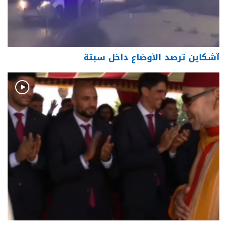
آشكاين ترصد الأوضاع داخل سبتة