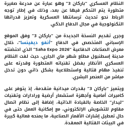
النظام العسكري “باركان 3” وهو عبارة عن مدرعة صغيرة
متطورة يتم التحكم فيها عن بعد، وذلك في إطار توجه
الرباط نحو تحديث ترسانتها العسكرية وتعزيز قدراتها
التكنولوجية في مجال الدفاع الذكي.
وجرى تقديم النسخة الجديدة من “باركان 3” وفق الموقع
الإسباني المتخصص في الدفاع “
أنفو ديفينسا
“، خلال
معرض الصناعات الدفاعية “Saha Expo 2026” الذي احتضنته
مدينة إسطنبول مطلع شهر ماي الجاري، حيث لفت النظام
العسكري الأنظار بفضل تقنياته المتطورة وقدرته على
تنفيذ مهام قتالية واستطلاعية بشكل ذاتي دون تدخل
مباشر من العنصر البشري.
ويتميز “باركان 3” بقدرات ميدانية متقدمة، إذ يتوفر على
كاميرات أمامية وأجهزة استشعار أرضية ورادارات وتقنيات
“ليدار” الخاصة بالقيادة الذاتية، إضافة إلى نظام اتصال
مقاوم للتشويش الإلكتروني، مع إمكانية العمل حتى في
حال تعطيل إشارات الأقمار الصناعية، ما يمنحه فعالية كبيرة
في البيئات القتالية المعقدة.