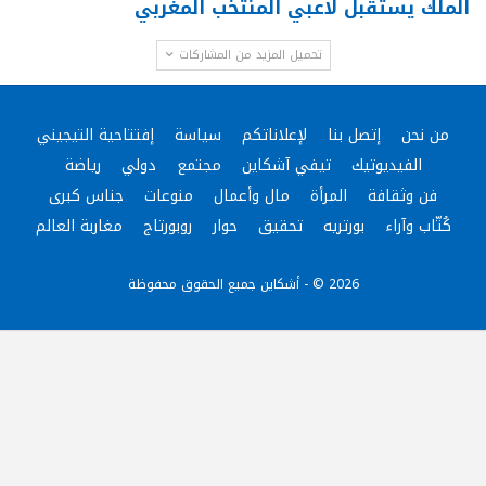
الملك يستقبل لاعبي المنتخب المغربي
تحميل المزيد من المشاركات
من نحن
إتصل بنا
لإعلاناتكم
سياسة
إفتتاحية التيجيني
الفيديوتيك
تيفي آشكاين
مجتمع
دولي
رياضة
فن وثقافة
المرأة
مال وأعمال
منوعات
جناس كبرى
كُتّاب وآراء
بورتريه
تحقيق
حوار
روبورتاج
مغاربة العالم
2026 © - أشكاين جميع الحقوق محفوظة