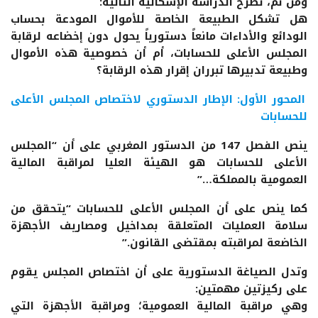
ومن ثم، تطرح الدراسة الإشكالية التالية:
هل تشكل الطبيعة الخاصة للأموال المودعة بحساب
الودائع والأداءات مانعاً دستورياً يحول دون إخضاعه لرقابة
المجلس الأعلى للحسابات، أم أن خصوصية هذه الأموال
وطبيعة تدبيرها تبرران إقرار هذه الرقابة؟
المحور الأول: الإطار الدستوري لاختصاص المجلس الأعلى
للحسابات
ينص الفصل 147 من الدستور المغربي على أن “المجلس
الأعلى للحسابات هو الهيئة العليا لمراقبة المالية
العمومية بالمملكة…”
كما ينص على أن المجلس الأعلى للحسابات “يتحقق من
سلامة العمليات المتعلقة بمداخيل ومصاريف الأجهزة
الخاضعة لمراقبته بمقتضى القانون.”
وتدل الصياغة الدستورية على أن اختصاص المجلس يقوم
على ركيزتين مهمتين:
وهي مراقبة المالية العمومية؛ ومراقبة الأجهزة التي