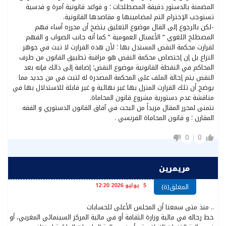
المضمنة بالدستور دقيقة المصطلحات ؛ و قواعد قانونية آمرة و قدسية
تستوجب الإحترام التم لمضامينها و مقاصدها القانونية.
-لكن بالرجوع إلى القال موضوع التعليق يتضح أن محرره أساء فهم
المصطلح اللغوي ” الأعمىال العمومية ” كما أنه جانب الصواب و الفهم
لقرارت محكمة النقض المستدل بها ؛ لأن هذه القرارت لا تبث في جوهر
النزاع بل إن إختصاص محكمة النقض هو مراقبة تطبيق القانون من طرف
المحاكم في النقطة القانونية موضوع النقض؛ إضافة إلى ذالك فإنه بعد
النقض يتم إحالة الملف على المحكمة المصدرة له لتبث في من جديد مما
يوضح أن تلك القرارت المنزل بها غير نهائية و غير قابلة للاستدلال بها في
مناقشة عدم دستورية مشروع قانون المحاماة.
نتمنى لمحرر المقال مزيداً من البحث في آفاق القانون الدستوري و الفقه
المقارن ؛ و قانون المحاماة الفرنسي .
0
0
مريمرين
5 يوليو 2026 12:20
المعلق(ة)
.. منذ متى سمعنا أن المجلس الأعلى للحسابات
حط رحاله في مالية وزارة الثقافة أو في مالية المركز السينمائي المغربي، أو