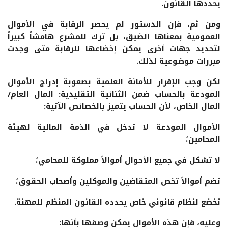
يحددها القانون.
ومن ثم، فإن الدستور لم يحصر الرقابة في الأموال
العمومية بمعناها الضيق، بل ترك للمشرع هامشاً كبيراً
لتحديد جهات أخرى يمكن إخضاعها للرقابة متى وجدت
مبررات موضوعية لذلك.
لكن وجب الإقرار للأمانة العلمية بصعوبة إدراج الأموال
المودعة بالحساب ضمن الثنائية التقليدية: المال العام/
المال الخاص، لأن الحساب يتميز بالخصائص الآتية:
الأموال المودعة لا تدخل في الذمة المالية لهيئة
المحامين؛
لا تشكل في جميع الأحوال أموالاً مملوكة للمحامي؛
تضم أموالاً تخص المتقاضين والموكلين وأصحاب الحقوق؛
تخضع لنظام قانوني خاص يحدده القانون المنظم للمهنة.
وعليه، فإن هذه الأموال يمكن وصفها بأنها: