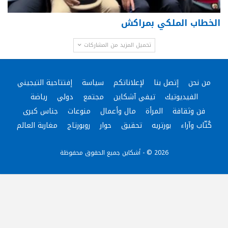
الخطاب الملكي بمراكش
تحميل المزيد من المشاركات
من نحن
إتصل بنا
لإعلاناتكم
سياسة
إفتتاحية التيجيني
الفيديوتيك
تيفي آشكاين
مجتمع
دولي
رياضة
فن وثقافة
المرأة
مال وأعمال
منوعات
جناس كبرى
كُتّاب وآراء
بورتريه
تحقيق
حوار
روبورتاج
مغاربة العالم
2026 © - أشكاين جميع الحقوق محفوظة