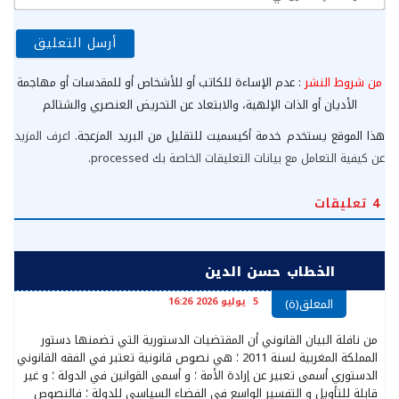
الإ
من شروط النشر
: عدم الإساءة للكاتب أو للأشخاص أو للمقدسات أو مهاجمة
الأديان أو الذات الإلهية، والابتعاد عن التحريض العنصري والشتائم
هذا الموقع يستخدم خدمة أكيسميت للتقليل من البريد المزعجة.
اعرف المزيد
عن كيفية التعامل مع بيانات التعليقات الخاصة بك processed
.
4
تعليقات
الخطاب حسن الدين
5 يوليو 2026 16:26
المعلق(ة)
من نافلة البيان القانوني أن المقتضيات الدستورية التي تضمنها دستور
المملكة المغربية لسنة 2011 ؛ هي نصوص قانونية تعتبر في الفقه القانوني
الدستوري أسمى تعبير عن إرادة الأمة ؛ و أسمى القوانين في الدولة ؛ و غير
قابلة للتأويل و التفسير الواسع في الفضاء السياسي للدولة ؛ فالنصوص