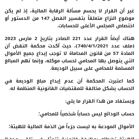
غير أن القرار لا يحسم مسألة الرقابة المالية، إذ لم يكن
موضوع النزاع متعلقاً بتفسير الفصل 147 من الدستور أو
اختصاص المجلس الأعلى للحسابات.
هناك أيضاً القرار عدد 221 الصادر بتاريخ 2 مارس 2023
(ملف عدد 740/4/1/2021)، حيث أكدت محكمة النقض أن
المادة 57 من قانون المحاماة لا توجب إيداع جميع الأموال
التي يتوصل بها المحامي لحساب موكله، وإنما تهم المبالغ
المسلمة للمحامي على سبيل الوديعة.
كما اعتبرت المحكمة أن عدم إيداع مبلغ الوديعة في
الحساب يشكل مخالفة للمقتضيات القانونية المنظمة له.
ويستفاد من هذا القرار ما يلي:
حساب الودائع ليس حساباً شخصياً للمحامي؛
الأموال المودعة به ليست جزءاً من الذمة المالية للهيئة؛