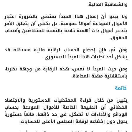
والشفافية المالية.
ولا يبدو أن إعمال هذا المبدأ يقتضي بالضرورة اعتبار
الأموال المودعة أموالاً عمومية، بل يكفي أن يتعلق الأمر
بتدبير أموال ذات أهمية خاصة بالنسبة للمتقاضين وأصحاب
الحقوق.
ومن ثم، فإن إخضاع الحساب لرقابة مالية مستقلة قد
يشكل أحد تجليات هذا المبدأ الدستوري.
ومن حيث المبدأ لا تمس، هذه الرقابة من وجهة نظرنا،
باستقلالية مهنة المحاماة.
خاتمة
يتبين من خلال قراءة المقتضيات الدستورية والاجتهاد
القضائي أن الطبيعة الخاصة للأموال المودعة بحساب
الودائع والأداءات لا تشكل، في حد ذاتها، مانعاً دستورياً
يحول دون إخضاعه لرقابة المجلس الأعلى للحسابات.