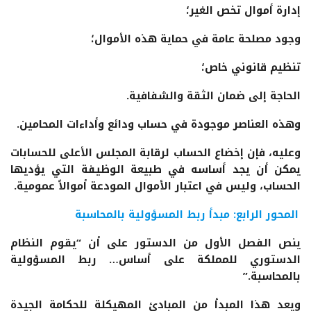
إدارة أموال تخص الغير؛
وجود مصلحة عامة في حماية هذه الأموال؛
تنظيم قانوني خاص؛
الحاجة إلى ضمان الثقة والشفافية.
وهذه العناصر موجودة في حساب ودائع وأداءات المحامين.
وعليه، فإن إخضاع الحساب لرقابة المجلس الأعلى للحسابات
يمكن أن يجد أساسه في طبيعة الوظيفة التي يؤديها
الحساب، وليس في اعتبار الأموال المودعة أموالاً عمومية.
المحور الرابع: مبدأ ربط المسؤولية بالمحاسبة
ينص الفصل الأول من الدستور على أن “يقوم النظام
الدستوري للمملكة على أساس… ربط المسؤولية
بالمحاسبة.”
ويعد هذا المبدأ من المبادئ المهيكلة للحكامة الجيدة