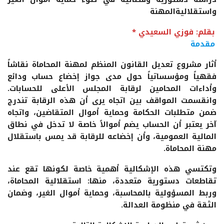
واستقلاليةالمهنة
بقلم: فوزي السعيدي *
مقدمة
أثار مشروع تعديل القانون المنظم لمهنة المحاماة نقاشاً
فقهياً ومؤسساتياً حول مدى جواز إخضاع حساب ودائع
وأداءات المحامين لرقابة المجلس الأعلى للحسابات.
وانقسمت المواقف بين اتجاه يرى أن هذه الرقابة تندرج
ضمن متطلبات الحكامة وحماية أموال المتقاضين، واتجاه
آخر يعتبر أن الحساب يضم أموالاً خاصة لا تدخل في نطاق
المالية العمومية، وأن إخضاعه للرقابة قد يمس باستقلال
مهنة المحاماة.
وتكتسي هذه الإشكالية أهمية خاصة لكونها تقع عند
تقاطعات دستورية متعددة، منها: استقلالية المحاماة،
وربط المسؤولية بالمحاسبة، وحماية أموال الغير، وضمان
الثقة في منظومة العدالة.