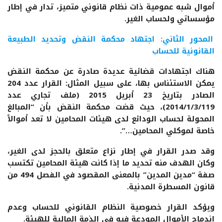
أموال شبه عمومية ذات نظام قانوني متميز، تدار في إطار
مؤسساتي ولحساب الغير.
المحور الثاني: اجتهاد محكمة النقض وتحديد الطبيعة
القانونية للحساب
هناك اجتهادات قضائية عديدة صادرة عن محكمة النقض
يمكن الاستئناس بها، على سبيل المثال: القرار عدد 204
الصادر بتاريخ 23 أبريل 2015 (ملف تجاري عدد
2014/1/3/119)، حيث قضت محكمة النقض بأن “المبالغ
المحولة لحساب الودائع لدى هيئات المحامين لا تعد أموالاً
خاصة لموكلي المحامين…”.
وقد صدر القرار في إطار نزاع متعلق بالحجز لدى الغير،
وكان الهدف منه تحديد ما إذا كانت هيئة المحامين تكتسب
صفة “مدين المدين” بالمعنى المقصود في الفصل 494 من
قانون المسطرة المدنية.
ويؤكد القرار خصوصية النظام القانوني للحساب وعدم
اندماج الأموال المودعة فيه في الذمة المالية للهيئة.