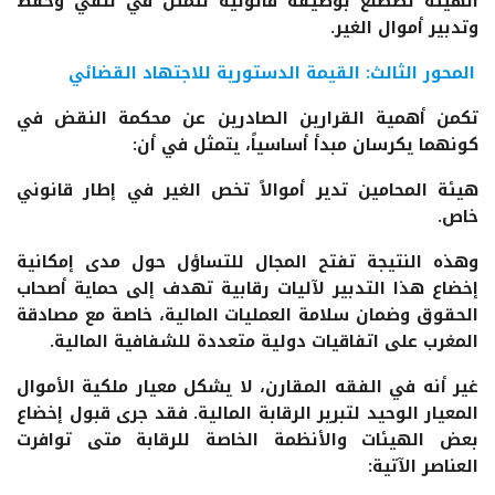
الهيئة تضطلع بوظيفة قانونية تتمثل في تلقي وحفظ
وتدبير أموال الغير.
المحور الثالث: القيمة الدستورية للاجتهاد القضائي
تكمن أهمية القرارين الصادرين عن محكمة النقض في
كونهما يكرسان مبدأ أساسياً، يتمثل في أن:
هيئة المحامين تدير أموالاً تخص الغير في إطار قانوني
خاص.
وهذه النتيجة تفتح المجال للتساؤل حول مدى إمكانية
إخضاع هذا التدبير لآليات رقابية تهدف إلى حماية أصحاب
الحقوق وضمان سلامة العمليات المالية، خاصة مع مصادقة
المغرب على اتفاقيات دولية متعددة للشفافية المالية.
غير أنه في الفقه المقارن، لا يشكل معيار ملكية الأموال
المعيار الوحيد لتبرير الرقابة المالية. فقد جرى قبول إخضاع
بعض الهيئات والأنظمة الخاصة للرقابة متى توافرت
العناصر الآتية: