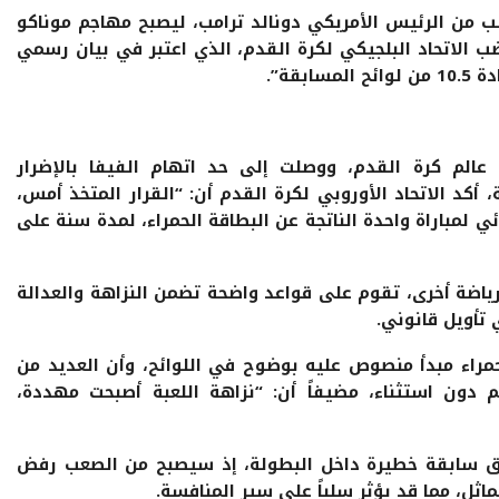
لب من الرئيس الأمريكي دونالد ترامب، ليصبح مهاجم موناكو
ضب الاتحاد البلجيكي لكرة القدم، الذي اعتبر في بيان رسمي
قة”.
 عالم كرة القدم، ووصلت إلى حد اتهام الفيفا بالإضرار
أكد الاتحاد الأوروبي لكرة القدم أن: “القرار المتخذ أمس،
ي لمباراة واحدة الناتجة عن البطاقة الحمراء، لمدة سنة على
رياضة أخرى، تقوم على قواعد واضحة تضمن النزاهة والعدالة
 تأويل قانوني.
لحمراء مبدأ منصوص عليه بوضوح في اللوائح، وأن العديد من
 دون استثناء، مضيفاً أن: “نزاهة اللعبة أصبحت مهددة،
يخلق سابقة خطيرة داخل البطولة، إذ سيصبح من الصعب رفض
ثل، مما قد يؤثر سلباً على سير المنافسة.