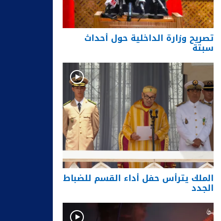
تصريح وزارة الداخلية حول أحداث
سبتة
الملك يترأس حفل أداء القسم للضباط
الجدد