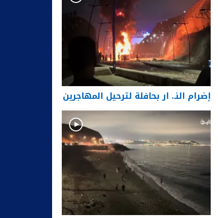
إضرام النـ. ار بحافلة لترحيل المهاجرين