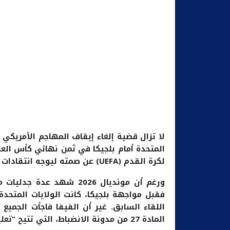
لا تزال قضية إلغاء إيقاف المهاجم الأمريكي 
لكرة القدم (UEFA) عن صمته ليوجه انتقادات لاذعة إلى الاتحاد الدولي لكرة القدم (FIFA).
ورغم أن مونديال 2026 شهد 
فقبل مواجهة بلجيكا، كانت الولايات المتحدة
اللقاء السابق. غير أن الفيفا فاجأت الجميع ب
المادة 27 من مدونة الانضباط، التي تتيح “تعليق التنفيذ الكلي أو الجزئي لعقوبة تأديبية”.