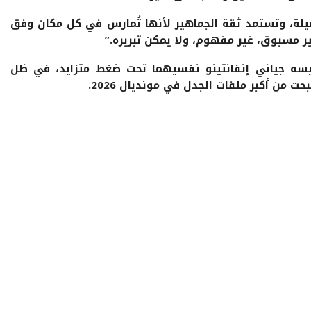
 جميلة، وتستمد ثقة الجماهير لأنها تُمارس في كل مكان وفق
ر مسبوق، غير مفهوم، ولا يمكن تبريره.”
رئيسه جياني إنفانتينو نفسيهما تحت ضغط متزايد، في ظل
 من أكبر ملفات الجدل في مونديال 2026.