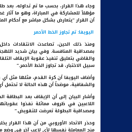
وجاء هذا القرار، بحسب ما تم تداوله، بعد ط
مؤهلاً للمشاركة في المباراة، وهو ما أثار غ
أن القرار “يتعارض بشكل مباشر مع أحكام المادة 10.5 من لوائح المساب
اليويفا: تم تجاوز الخط الأحمر
ومنذ ذلك الحين، تصاعدت الانتقادات داخل
بمصداقية المنافسة. وفي بيان شديد اللهجة، 
والقاضي بتعليق تنفيذ عقوبة الإيقاف التلقائ
سبيل الاختبار، قد تجاوز الخط الأحمر.”
وأضاف اليويفا أن كرة القدم، مثلها مثل أي 
والشفافية، موضحاً أن هذه الحالة لا تحتمل أي
وأشار البيان إلى أن الإيقاف بعد البطاقة ا
اللاعبين في ظروف مماثلة نفذوا عقوباتهم
ومصداقية البطولة تعرضت للتقويض.”
وحذر الاتحاد الأوروبي من أن هذا القرار 
منح المعاملة نفسها لأي لاعب آخر في وضع مما