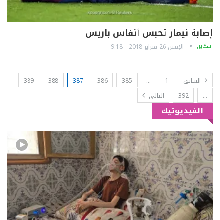
إصابة نيمار تحبس أنفاس باريس
آشكاين
الإثنين 26 فبراير 2018 - 9:18
السابق
1
…
385
386
387
388
389
…
392
التالي
الفيديوتيك