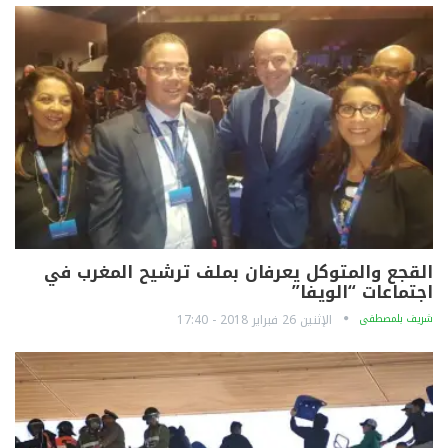
القجع والمتوكل يعرفان بملف ترشيح المغرب في
اجتماعات “الويفا”
شريف بلمصطفى
الإثنين 26 فبراير 2018 - 17:40