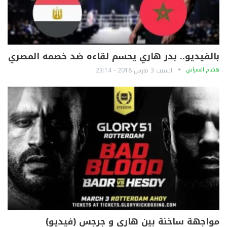
بالفيديو.. بدر هاري يحسم لقاءه ضد خصمه المصري
هشام العمراني
السبت 3 مارس 2018 - 23:14
مواجهة ساخنة بين هاري و جرجس (فيديو)