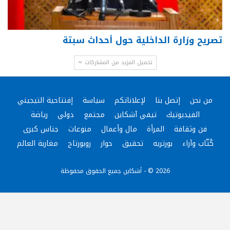
تصريح وزارة الداخلية حول أحداث سبتة
تحميل المزيد من المشاركات
من نحن
إتصل بنا
لإعلاناتكم
سياسة
إفتتاحية التيجيني
الفيديوتيك
تيفي آشكاين
مجتمع
دولي
رياضة
فن وثقافة
المرأة
مال وأعمال
منوعات
جناس كبرى
كُتّاب وآراء
بورتريه
تحقيق
حوار
روبورتاج
مغاربة العالم
2026 © - أشكاين جميع الحقوق محفوظة