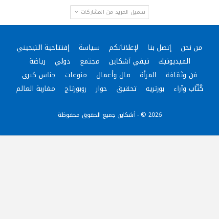
تحميل المزيد من المشاركات
من نحن
إتصل بنا
لإعلاناتكم
سياسة
إفتتاحية التيجيني
الفيديوتيك
تيفي آشكاين
مجتمع
دولي
رياضة
فن وثقافة
المرأة
مال وأعمال
منوعات
جناس كبرى
كُتّاب وآراء
بورتريه
تحقيق
حوار
روبورتاج
مغاربة العالم
2026 © - أشكاين جميع الحقوق محفوظة