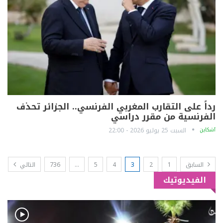
رداً على التقارب المغربي الفرنسي.. الجزائر تحذف
الفرنسية من مقرر دراسي
آشكاين
السبت 25 يوليو 2026 - 22:00
السابق
1
2
3
4
5
…
736
التالي
الفيديوتيك