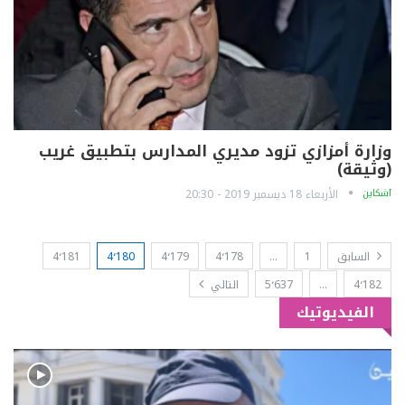
وزارة أمزازي تزود مديري المدارس بتطبيق غريب
(وثيقة)
آشكاين
الأربعاء 18 ديسمبر 2019 - 20:30
السابق
1
…
4٬178
4٬179
4٬180
4٬181
4٬182
…
5٬637
التالي
الفيديوتيك