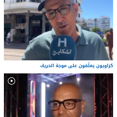
كزاويون يعلّقون على موجة الحريك