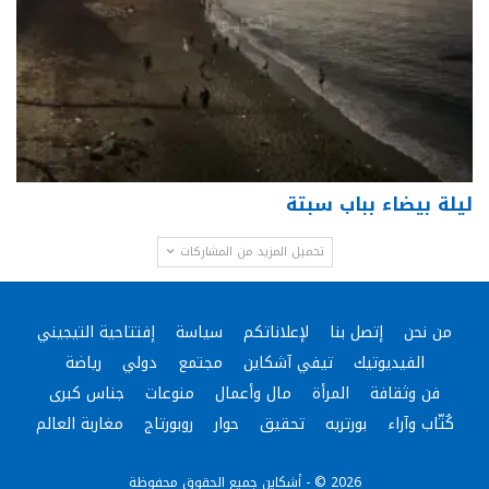
ليلة بيضاء بباب سبتة
تحميل المزيد من المشاركات
من نحن
إتصل بنا
لإعلاناتكم
سياسة
إفتتاحية التيجيني
الفيديوتيك
تيفي آشكاين
مجتمع
دولي
رياضة
فن وثقافة
المرأة
مال وأعمال
منوعات
جناس كبرى
كُتّاب وآراء
بورتريه
تحقيق
حوار
روبورتاج
مغاربة العالم
2026 © - أشكاين جميع الحقوق محفوظة