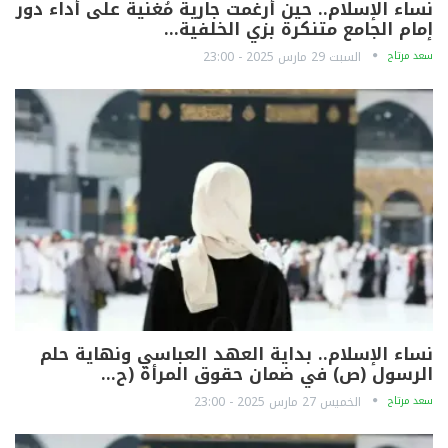
نساء الإسلام.. حين أُرغمت جارية مُغنية على أداء دور
إمام الجامع متنكرة بزي الخلفية…
سعد مرتاح
السبت 29 مارس 2025 - 23:00
نساء الإسلام.. بداية العهد العباسي ونهاية حلم
الرسول (ص) في ضمان حقوق المرأة (ح…
سعد مرتاح
الخميس 27 مارس 2025 - 23:00