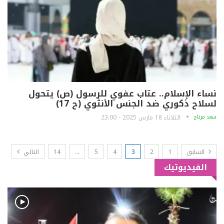
نساء الإسلام.. عتاب عفوي للرسول (ص) يتحول
لسلاح ذكوري ضد الجنس الأنثوي (ح 17)
سعد مرتاح
الثلاثاء 18 مارس 2025 - 23:00
السابق
1
2
3
4
5
…
14
التالي
الفيديوتيك