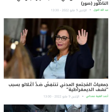
الناظور (صور)
عبد الله الغول
الإثنين 9 مايو 2022 - 13:30
جمعياتُ المُجتمع المدني تنتفِضُ ضـدَّ أغْـلالو بسبب
“نسْف الديمقراطية”
أحمد الهيبة صمداني
الإثنين 9 مايو 2022 - 13:00