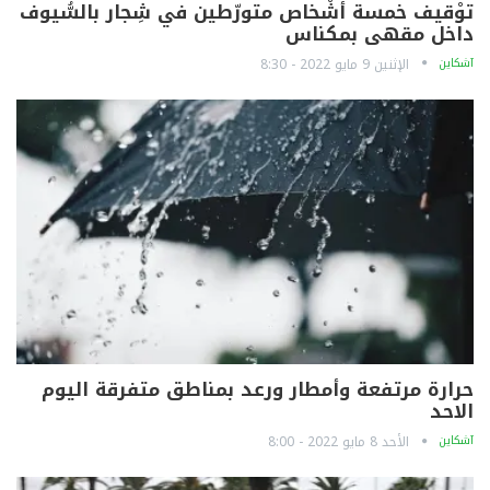
توْقيف خمسة أشْخاص متورّطين في شِجار بالسُّيوف
داخل مقهى بمكناس
آشكاين
الإثنين 9 مايو 2022 - 8:30
حرارة مرتفعة وأمطار ورعد بمناطق متفرقة اليوم
الاحد
آشكاين
الأحد 8 مايو 2022 - 8:00