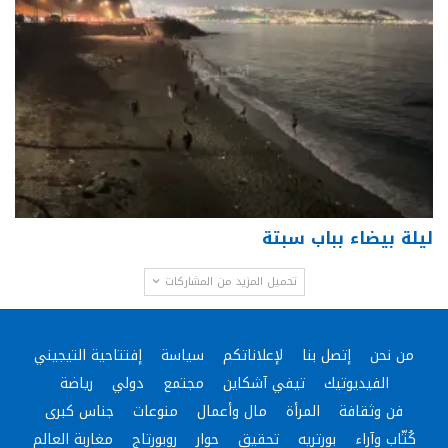
ليلة بيضاء بباب سبتة
تحميل المزيد من المشاركات
من نحن
إتصل بنا
لإعلاناتكم
سياسة
إفتتاحية التيجيني
الفيديوتيك
تيفي آشكاين
مجتمع
دولي
رياضة
فن وثقافة
المرأة
مال وأعمال
منوعات
جناس كبرى
كُتّاب وآراء
بورتريه
تحقيق
حوار
روبورتاج
مغاربة العالم