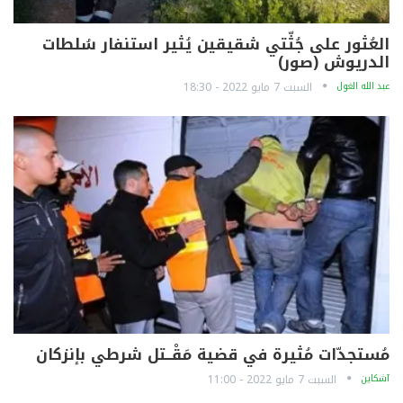
العُثور على جُثّتي شقيقين يُثير استنفار سُلطات
الدريوش (صور)
عبد الله الغول
السبت 7 مايو 2022 - 18:30
مُستجدّات مُثيرة في قضية مَقْــتل شرطي بإنزكان
آشكاين
السبت 7 مايو 2022 - 11:00