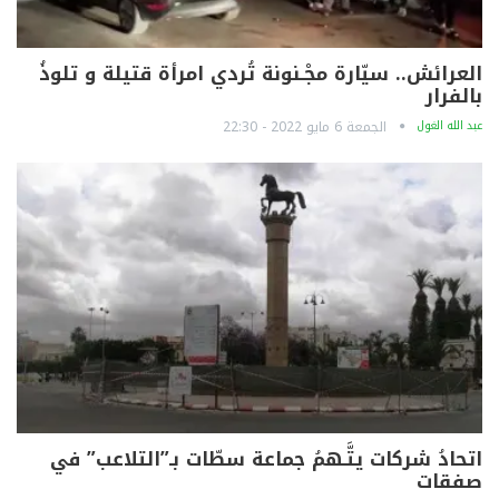
العرائش.. سيّارة مجْـنونة تُردي امرأة قتيلة و تلوذُ
بالفرار
عبد الله الغول
الجمعة 6 مايو 2022 - 22:30
اتحادُ شركات يتَّـهمُ جماعة سطّات بـ”التلاعب” في
صفقات