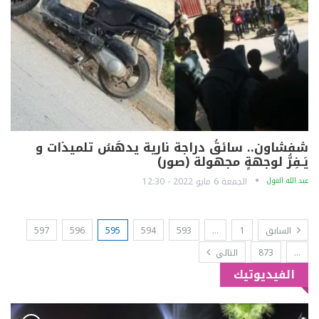
شفشاون.. سائقُ دراجة نارية يدهَسُ تلميذات و
يَـفِرُّ لوجهةٍ مجهولة (صور)
عبد الله الغول
الجمعة 6 مايو 2022 - 12:30
السابق
1
…
593
594
595
596
597
…
873
التالي
الفيديوتيك