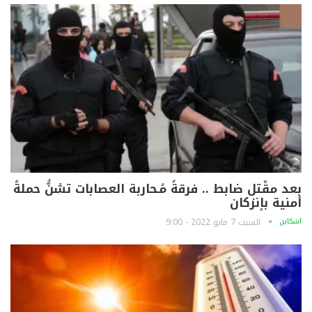
بعد مقْتل ضابط .. فرقةُ مُـحاربة العصابات تشنُّ حملةً
أمنية بإنزكان
آشكاين
السبت 7 مايو 2022 - 9:00