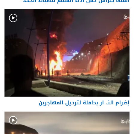
الملك يترأس حفل أداء القسم للضباط الجدد
إضرام النـ. ار بحافلة لترحيل المهاجرين