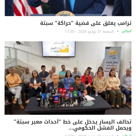
ترامب يعلق على قضية ”حراكة” سبتة
آشكاين
الجمعة 31 يوليو 2026 - 17:30
تحالف اليسار يدخل على خط “أحداث معبر سبتة”
ويحمل الفشل الحكومي…
آشكاين