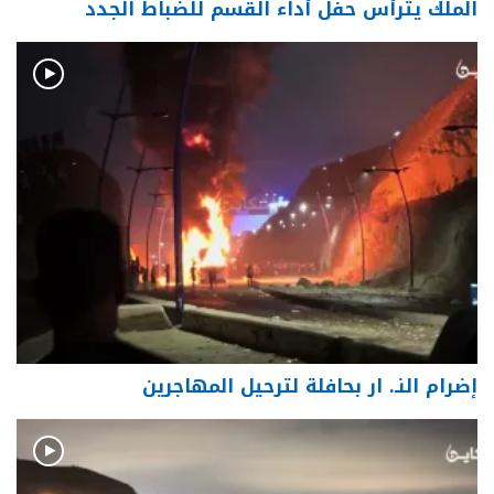
الملك يترأس حفل أداء القسم للضباط الجدد
إضرام النـ. ار بحافلة لترحيل المهاجرين