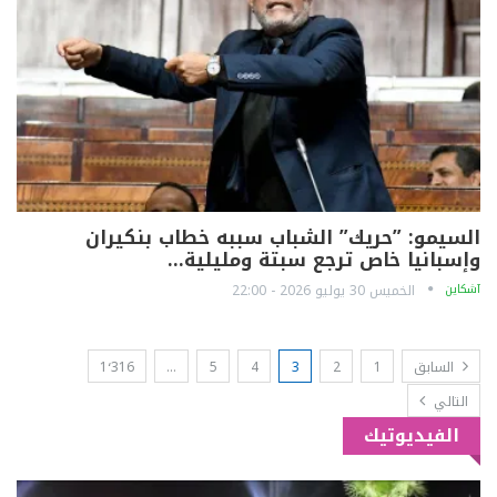
السيمو: ”حريك” الشباب سببه خطاب بنكيران
وإسبانيا خاص ترجع سبتة ومليلية…
آشكاين
الخميس 30 يوليو 2026 - 22:00
السابق
1
2
3
4
5
…
1٬316
التالي
الفيديوتيك