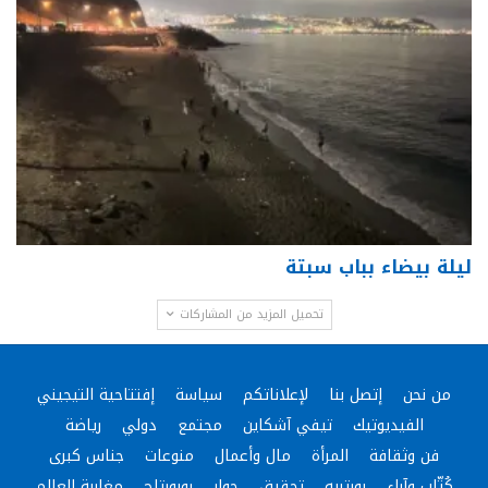
ليلة بيضاء بباب سبتة
تحميل المزيد من المشاركات
من نحن
إتصل بنا
لإعلاناتكم
سياسة
إفتتاحية التيجيني
الفيديوتيك
تيفي آشكاين
مجتمع
دولي
رياضة
فن وثقافة
المرأة
مال وأعمال
منوعات
جناس كبرى
كُتّاب وآراء
بورتريه
تحقيق
حوار
روبورتاج
مغاربة العالم