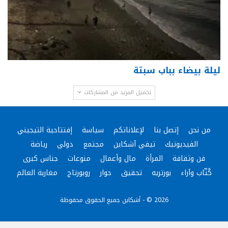
ليلة بيضاء بباب سبتة
تحميل المزيد من المشاركات
من نحن
إتصل بنا
لإعلاناتكم
سياسة
إفتتاحية التيجيني
الفيديوتيك
تيفي آشكاين
مجتمع
دولي
رياضة
فن وثقافة
المرأة
مال وأعمال
منوعات
جناس كبرى
كُتّاب وآراء
بورتريه
تحقيق
حوار
روبورتاج
مغاربة العالم
2026 © - أشكاين جميع الحقوق محفوظة