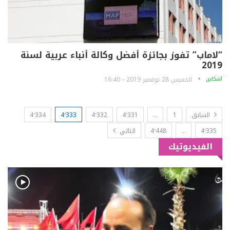
“لاماب” تفوز بجائزة أفضل وكالة أنباء عربية لسنة
2019
آشكاين
الخميس 28 نوفمبر 2019 - 16:40
السابق
1
…
4٬331
4٬332
4٬333
4٬334
4٬335
…
4٬448
التالي
الفيديوتيك