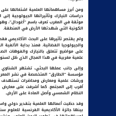
ومن أبرز مساهماتها العلمية اشتغالها على 
دراسات النيازك وتأثيراتها الجيولوجية إل
موثقة في المغرب تعرف باسم “أغودال”، وهو ا
الكونية التي شهدتها الأرض في المنطقة.
ولم يقتصر تأثيرها على البحث الأكاديمي فقط
والجيولوجيا الفضائية. فمنذ بداية الألفية 
على مواضيع تتعلق بالنيازك والفوهات ال
علمية مغربية في هذا المجال الذي ظل لسنوات
مؤسسة “الطارق” المتخصصة في نشر المعرفة 
ورشات علمية ومعارض ومحاضرات تستهدف الت
أقرب إلى المجتمع. كما أشرفت على معارض ع
النظام الشمسي وأصل المادة على الأرض.
وقد حظيت أعمالها العلمية بتقدير دولي وا
لمساهماتها في تطوير البحث العلمي ونشر 