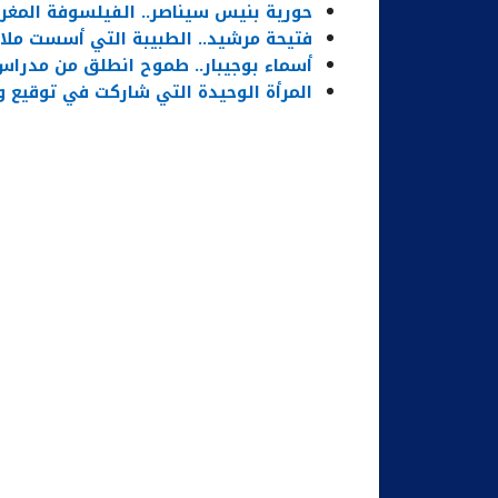
حورية بنيس سيناصر.. الفيلسوفة المغرب
فتيحة مرشيد.. الطبيبة التي أسست ملامح
أسماء بوجيبار.. طموح انطلق من مدراس 
المرأة الوحيدة التي شاركت في توقيع و