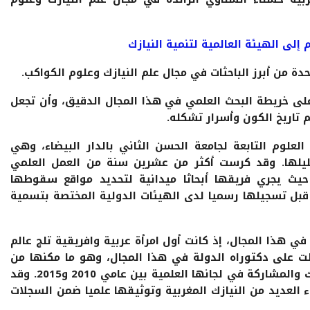
 إلى الهيئة العالمية لتنمية النيازك
دة من أبرز الباحثات في مجال علم النيازك وعلوم الكواكب.
لى خريطة البحث العلمي في هذا المجال الدقيق، وأن تجعل
تاريخ الكون وأسرار تشكله.
علوم التابعة لجامعة الحسن الثاني بالدار البيضاء، وهي
يلها. وقد كرست أكثر من عشرين سنة من العمل العلمي
يث يجري فريقها أبحاثا ميدانية لتحديد مواقع سقوطها
قبل تسجيلها رسميا لدى الهيئات الدولية المختصة بتسمية
ي هذا المجال، إذ كانت أول امرأة عربية وافريقية تلج عالم
ت على دكتوراه الدولة في هذا المجال، وهو ما مكنها من
الانضمام إلى الهيئة العالمية لتسمية النيازك والمشاركة في لجانها العلمية بين عامي 2010 و2015. وقد
لعديد من النيازك المغربية وتوثيقها علميا ضمن السجلات