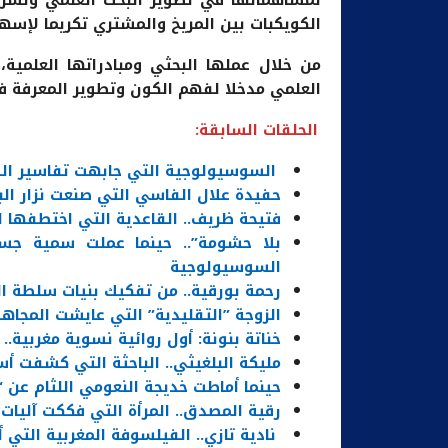
الكويكبات بين المريخ والمشتري تكريما لإسها
من خلال عملها البحثي ومبادراتها العلمي
العلمي مدخلا لفهم الكون وتطوير المعرفة في 
الحلقات السابقة:
السوسيولوجية التي جابهت تفاسير الف
حفيدة علال الفاسي التي صنعت نزار الب
فتيحة ظريف.. القاعدية التي اختطفها ا
بلا حشومة”.. حينما عملت سمية جس
السوسيولوجية
رحمة بورقية.. من تفكيك بنيات سلطة ال
الزوجة ”التقليدية” التي عايشت المجاهد
خناتة بنونة: أول روائية نسوية مغربية..
مليكة البلغيثي.. الباحثة التي كشفت أسر
حينما أماطت خديجة النعومي اللثام عن “
رقية المصدق.. المرأة التي فككت آليات 
نادية تازي.. الفيلسوفة المغربية التي