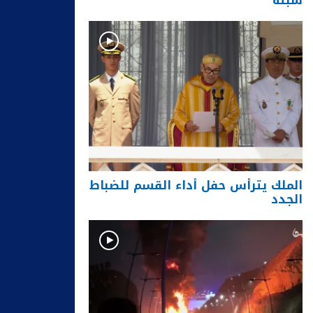
سبتة
الملك يترأس حفل أداء القسم للضباط
الجدد