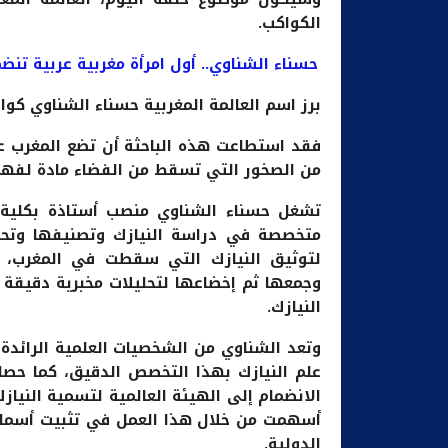
الكواكب.
حسناء الشناوي.. أول امرأة مغربية عربية تنضم
برز اسم العالمة المغربية حسناء الشناوي كواح
فقد استطاعت هذه الباحثة أن تضع المغرب ع
من الصخور التي تسقط من الفضاء مادة لفهم 
تشغل حسناء الشناوي منصب أستاذة بكلية ال
متخصصة في دراسة النيازك وتصنيفها وتحل
لتوثيق النيازك التي سقطت في المغرب، ح
وجمعها ثم إخضاعها لتحليلات مخبرية دقيقة 
النيازك.
وتعد الشناوي من الشخصيات العلمية الرائدة ف
علم النيازك بهذا التخصص الدقيق، كما حصل
أسهمت من خلال هذا العمل في تثبيت أسماء ا
الدولية.