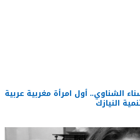
 الواجهة (ح16): حسناء الشناوي.. أول امرأة مغربية عربية
مية النيازك