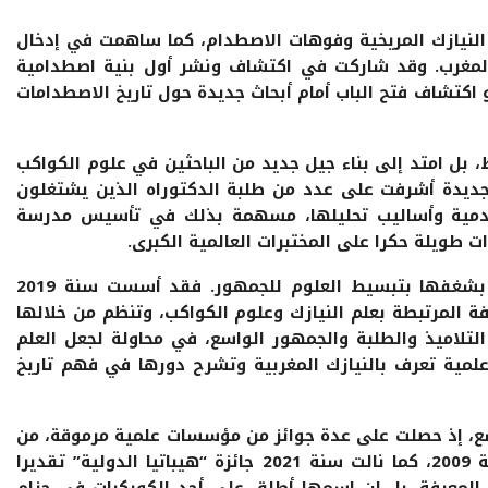
النيازك المريخية وفوهات الاصطدام، كما ساهمت في إدخال
ى المغرب. وقد شاركت في اكتشاف ونشر أول بنية اصطدامية
كتشاف فتح الباب أمام أبحاث جديدة حول تاريخ الاصطدامات
، بل امتد إلى بناء جيل جديد من الباحثين في علوم الكواكب
الجديدة أشرفت على عدد من طلبة الدكتوراه الذين يشتغلون
صدمية وأساليب تحليلها، مسهمة بذلك في تأسيس مدرسة
 طويلة حكرا على المختبرات العالمية الكبرى.
وإلى جانب عملها البحثي، تشتهر الشناوي بشغفها بتبسيط العلوم للجمهور. فقد أسست سنة 2019
المرتبطة بعلم النيازك وعلوم الكواكب، وتنظم من خلالها
لاميذ والطلبة والجمهور الواسع، في محاولة لجعل العلم
لمية تعرف بالنيازك المغربية وتشرح دورها في فهم تاريخ
سع، إذ حصلت على عدة جوائز من مؤسسات علمية مرموقة، من
بينها جائزة الأكاديمية الفرنسية للعلوم سنة 2009، كما نالت سنة 2021 جائزة “هيباتيا الدولية” تقديرا
المعرفة. بل إن اسمها أطلق على أحد الكويكبات في حزام