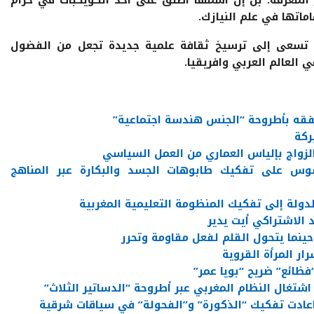
ماتها في علم النيازك.
ة، تسعى إلى ترسيخ ثقافة علمية جديدة تجعل من الفضول
العالم العربي وافريقيا.
قه بأطروحة “الجنس هندسة اجتماعية”
ركة
لزواج بإلياس العماري من العمل السياسي
وس على تفكيك طابوهات الجسد والبكارة عبر المناهج
دولة إلى تفكيك المنظومة التعليمية المغربية
 الاشتراكي أيت يدير
 حينما يتحول القلم لفعل مقاومة وتحرر
ار المرأة القروية
فظائع” ضريح “بويا عمر”
اشتغال النظام المغربي عبر أطروحة “الدساتير الثلاث”
 أعادت تفكيك “الذكورة” و”الفحولة” في سياقات شرقية