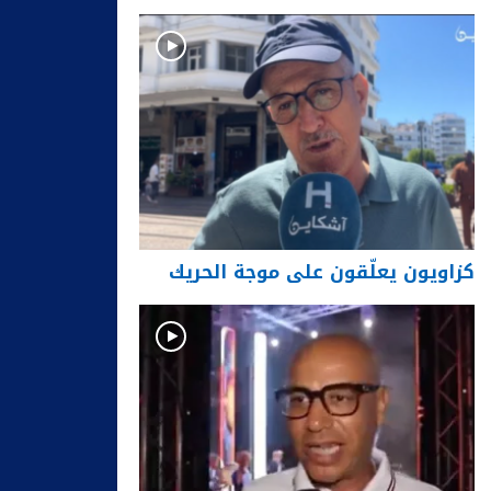
كزاويون يعلّقون على موجة الحريك